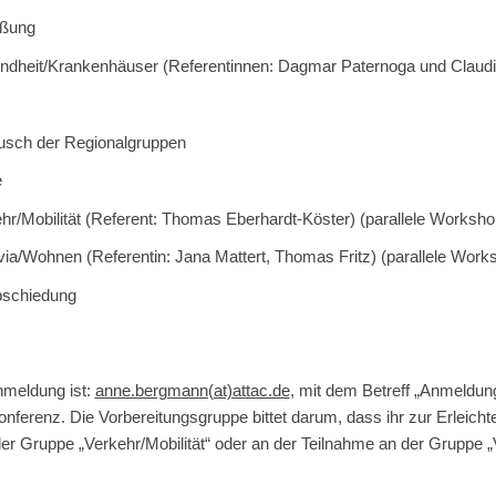
üßung
undheit/Krankenhäuser (Referentinnen: Dagmar Paternoga und Claud
ausch der Regionalgruppen
e
hr/Mobilität (Referent: Thomas Eberhardt-Köster) (parallele Worksho
via/Wohnen (Referentin: Jana Mattert, Thomas Fritz) (parallele Work
bschiedung
nmeldung ist:
anne.bergmann(at)attac.de
, mit dem Betreff „Anmeldung
nferenz. Die Vorbereitungsgruppe bittet darum, dass ihr zur Erleicht
er Gruppe „Verkehr/Mobilität“ oder an der Teilnahme an der Gruppe „