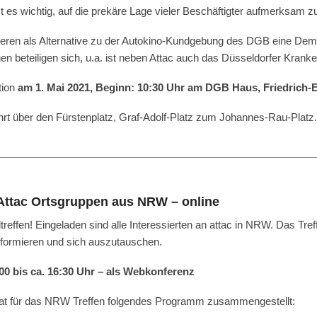
t es wichtig, auf die prekäre Lage vieler Beschäftigter aufmerksam
isieren als Alternative zu der Autokino-Kundgebung des DGB eine De
n beteiligen sich, u.a. ist neben Attac auch das Düsseldorfer Krank
tion
am 1. Mai 2021, Beginn: 10:30 Uhr am DGB Haus, Friedrich-Eb
rt über den Fürstenplatz, Graf-Adolf-Platz zum Johannes-Rau-Platz.
 Attac Ortsgruppen aus NRW – online
treffen! Eingeladen sind alle Interessierten an attac in NRW. Das Treff
formieren und sich auszutauschen.
:00 bis ca. 16:30 Uhr – als Webkonferenz
hat für das NRW Treffen folgendes Programm zusammengestellt: